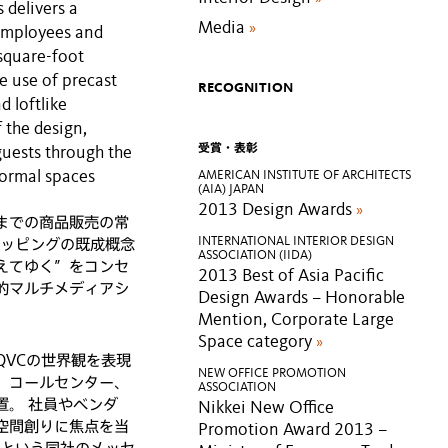
 delivers a
Media
»
employees and
square-foot
e use of precast
RECOGNITION
d loftlike
 the design,
受賞・表彰
uests through the
formal spaces
AMERICAN INSTITUTE OF ARCHITECTS
(AIA) JAPAN
2013 Design Awards
»
までの商品販売の常
INTERNATIONAL INTERIOR DESIGN
ョッピングの既成概念
ASSOCIATION (IIDA)
えてゆく”をコンセ
2013 Best of Asia Pacific
的マルチメディアシ
Design Awards – Honorable
Mention, Corporate Large
Space category
»
VCの世界観を表現
NEW OFFICE PROMOTION
、コールセンター、
ASSOCIATION
置。 社員やベンダ
Nikkei New Office
空間創りに焦点を当
Promotion Award 2013 –