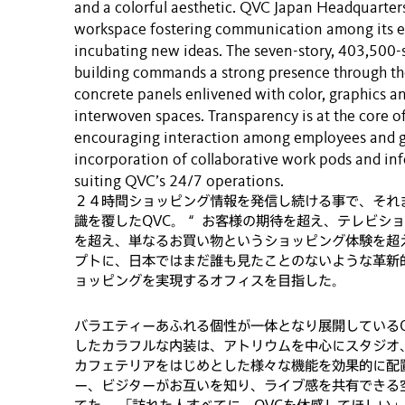
and a colorful aesthetic. QVC Japan Headquarters
workspace fostering communication among its 
incubating new ideas. The seven-story, 403,500-
building commands a strong presence through th
concrete panels enlivened with color, graphics an
interwoven spaces. Transparency is at the core of
encouraging interaction among employees and g
incorporation of collaborative work pods and in
suiting QVC’s 24/7 operations.
２４時間ショッピング情報を発信し続ける事で、それ
識を覆したQVC。 “お客様の期待を超え、テレビシ
を超え、単なるお買い物というショッピング体験を超
プトに、日本ではまだ誰も見たことのないような革新
ョッピングを実現するオフィスを目指した。
バラエティーあふれる個性が一体となり展開しているQ
したカラフルな内装は、アトリウムを中心にスタジオ
カフェテリアをはじめとした様々な機能を効果的に配
ー、ビジターがお互いを知り、ライブ感を共有できる