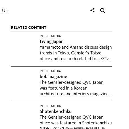
t Us
RELATED CONTENT
IN THE MEDIA
Living Japan
Yamamoto and Amano discuss design
trends in Tokyo, Gensler’s Tokyo
office and research related to...
ゲン
スラー東京オフィスのマネジングディ
レクター・山本那智子と、デザインデ
IN THE MEDIA
bob magazine
ィレクター・天野大地のインタビュー
The Gensler-designed QVC Japan
記事「Connecting a...
was featured in a Korean
architecture and interiors magazine,
bob...
ゲンスラーが設計を担当した
QVCジャパンの本社オフィスが、韓国
IN THE MEDIA
Shotenkenchiku
のデザイン誌「bob magazine」に掲
The Gensler-designed QVC Japan
載されました。
office was featured in Shotenkenchiku