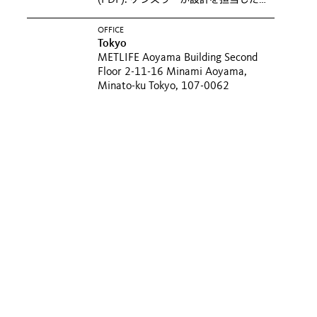
(PDF).
ゲンスラーが設計を担当した
QVCジャパンの本社オフィスが、雑誌
「商店建築」に掲載されました。
OFFICE
Tokyo
METLIFE Aoyama Building Second
Floor 2-11-16 Minami Aoyama,
Minato-ku Tokyo, 107-0062