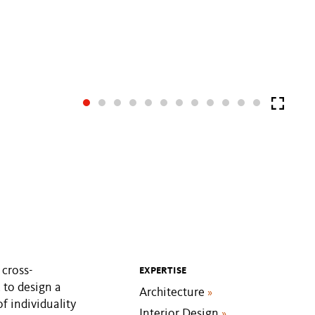
 cross-
EXPERTISE
 to design a
Architecture
»
of individuality
Interior Design
»