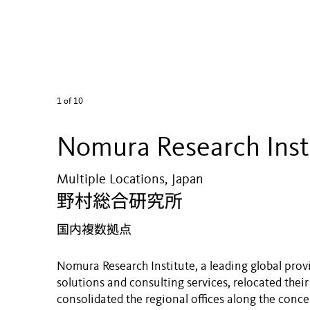
1
of 10
Nomura Research Inst
Multiple Locations, Japan
野村総合研究所
国内複数拠点
Nomura Research Institute, a leading global prov
solutions and consulting services, relocated thei
consolidated the regional offices along the conc