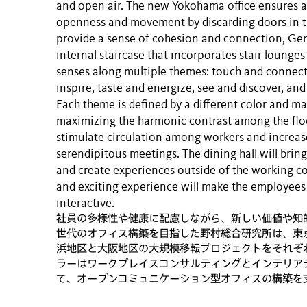
and open air. The new Yokohama office ensures a
openness and movement by discarding doors in t
provide a sense of cohesion and connection, Gen
internal staircase that incorporates stair lounges
senses along multiple themes: touch and connect,
inspire, taste and energize, see and discover, and
Each theme is defined by a different color and mat
maximizing the harmonic contrast among the floo
stimulate circulation among workers and increase
serendipitous meetings. The dining hall will brin
and create experiences outside of the working co
and exciting experience will make the employees
interactive.
社員の多様性や健康に配慮しながら、新しい価値や知
世代のオフィス構築を目指した野村総合研究所は、東
浜地区と大阪地区の大規模移転プロジェクトをそれぞ
ラーはワークプレイスコンサルティングとインテリア
て、オープンコミュニケーション型オフィスの構築を