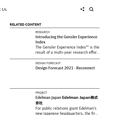
t Us
RELATED CONTENT
RESEARCH
Introducing the Gensler Experience
Index
SM
The Gensler Experience Index
is the
result of a multi-year research effort
to identify and...
DESIGN FORECAST
Design Forecast 2021 - Reconnect
PROJECT
Edelman Japan
Edelman Japan株式
会社
For public relations giant Edelman’s
new Japanese headquarters, the firm