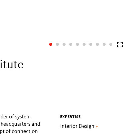
itute
ider of system
EXPERTISE
r headquarters and
Interior Design
»
ept of connection