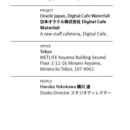
sought a diversity of...
世界最大のPR
会社であるエデルマンの日本オフィス
PROJECT
Oracle Japan, Digital Cafe Waterfall
移転に伴い、ゲンスラーは、フレキシ
日本オラクル株式会社 Digital Cafe
ブルでより活気のあるワークプレイス
Waterfall
をデザインした...
A new staff cafeteria, Digital Cafe
Waterfall, opened on the twenty-
second floor of the Oracle...
日本オラ
OFFICE
Tokyo
クル社の経営ビジョンVision2020の実
METLIFE Aoyama Building Second
現に向けた取り組みの一環として、オ
Floor 2-11-16 Minami Aoyama,
ラクル青山センターの22階に340席の
Minato-ku Tokyo, 107-0062
社員用カフェテリア、 デジタルカフェ
「Waterfall」を開設した...
PEOPLE
Haruka Yokokawa
横川 遥
Studio Director
スタジオディレクター