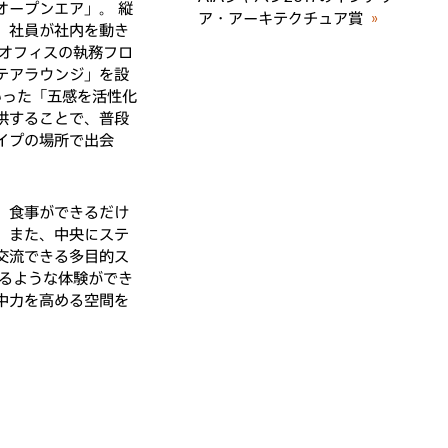
オープンエア」。 縦
ア・アーキテクチュア賞
»
、社員が社内を動き
浜オフィスの執務フロ
テアラウンジ」を設
いった「五感を活性化
供することで、普段
イプの場所で出会
、食事ができるだけ
。また、中央にステ
交流できる多目的ス
するような体験ができ
中力を高める空間を