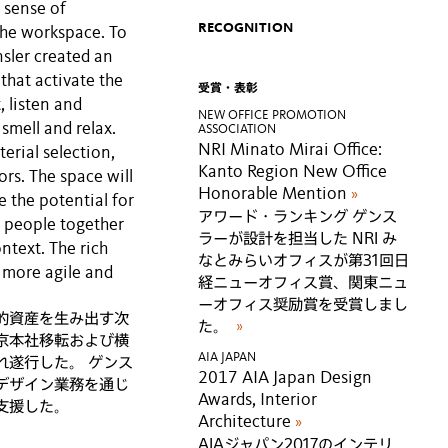
 sense of
RECOGNITION
he workspace. To
sler created an
 that activate the
受賞・表彰
 listen and
NEW OFFICE PROMOTION
 smell and relax.
ASSOCIATION
NRI Minato Mirai Office:
erial selection,
Kanto Region New Office
rs. The space will
Honorable Mention
»
 the potential for
アワード・ランキング ゲンス
g people together
ラーが設計を担当した NRI み
ntext. The rich
なとみらいオフィスが第31回日
 more agile and
経ニューオフィス賞、関東ニュ
ーオフィス奨励賞を受賞しまし
的資産を生み出す次
た。
»
京本社移転および横
AIA JAPAN
れ遂行した。 ゲンス
2017 AIA Japan Design
デザイン業務を通じ
Awards, Interior
支援した。
Architecture
»
AIAジャパン2017のインテリ