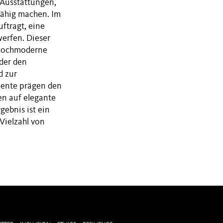
Ausstattungen,
fähig machen. Im
ftragt, eine
werfen. Dieser
 hochmoderne
der den
d zur
mente prägen den
en auf elegante
ebnis ist ein
 Vielzahl von