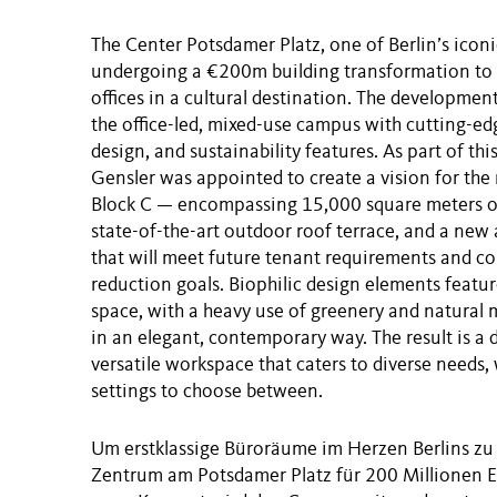
The Center Potsdamer Platz, one of Berlin’s iconi
undergoing a €200m building transformation to 
offices in a cultural destination. The developmen
the office-led, mixed-use campus with cutting-ed
design, and sustainability features. As part of th
Gensler was appointed to create a vision for th
Block C — encompassing 15,000 square meters of 
state-of-the-art outdoor roof terrace, and a new 
that will meet future tenant requirements and co
reduction goals. Biophilic design elements featu
space, with a heavy use of greenery and natural 
in an elegant, contemporary way. The result is a
versatile workspace that caters to diverse needs, 
settings to choose between.
Um erstklassige Büroräume im Herzen Berlins zu 
Zentrum am Potsdamer Platz für 200 Millionen E