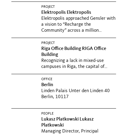
PROJECT
Elektropolis
Elektropolis
Elektropolis approached Gensler with
a vision to “Recharge the
Community” across a million
square...
Elektropolis: Neue Energie
für die Community. Dieses visionäre
PROJECT
Motto für eine Million
Riga Office Building
RIGA Office
Quadratmeter...
Building
Recognizing a lack in mixed-use
campuses in Riga, the capital of
Latvia, developer Urban Inventors...
Grundlage für das Projekt war der
OFFICE
allgemeine Mangel an für innovative
Berlin
Unternehmen interessanten...
Linden Palais Unter den Linden 40
Berlin, 10117
PEOPLE
Lukasz Platkowski
Lukasz
Platkowski
Managing Director, Principal