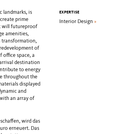
c landmarks, is
EXPERTISE
create prime
Interior Design
»
t will futureproof
ge amenities,
is transformation,
e redevelopment of
office space, a
arrival destination
ntribute to energy
re throughout the
materials displayed
 dynamic and
with an array of
schaffen, wird das
uro erneuert. Das