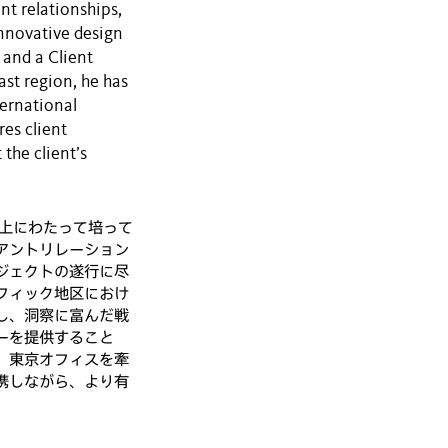
nt relationships,
innovative design
 and a Client
ast region, he has
ternational
es client
 the client’s
以上にわたって培って
アントリレーション
ジェクトの遂行に尽
フィック地区におけ
し、洞察に富んだ戦
ーを提供すること
。東京オフィスを牽
携しながら、より有