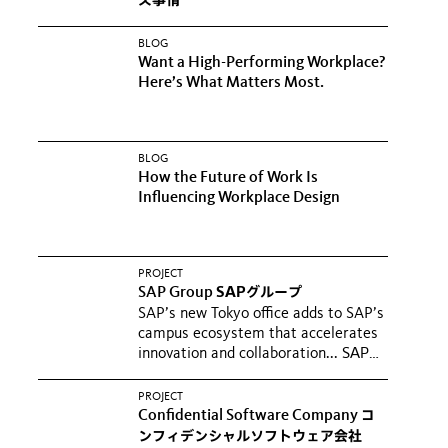
ス事情
BLOG
Want a High-Performing Workplace?
Here’s What Matters Most.
BLOG
How the Future of Work Is
Influencing Workplace Design
PROJECT
SAP Group
SAPグループ
SAP’s new Tokyo office adds to SAP’s
campus ecosystem that accelerates
innovation and collaboration...
SAPが
掲げたビジョン「Pledge to Flex（プ
レッジ・トゥ・フレックス）」に基づ
PROJECT
Confidential Software Company
コ
き、スタッフがより柔軟な働き方がで
ンフィデンシャルソフトウェア会社
きる新オフィスが東京にオープンした...