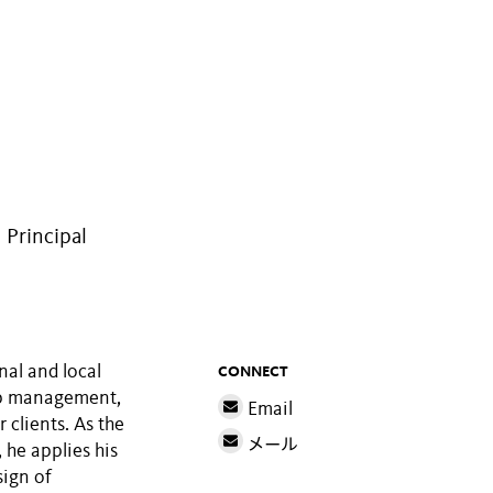
 Principal
nal and local
CONNECT
ship management,
Email
 clients. As the
メール
 he applies his
ign of