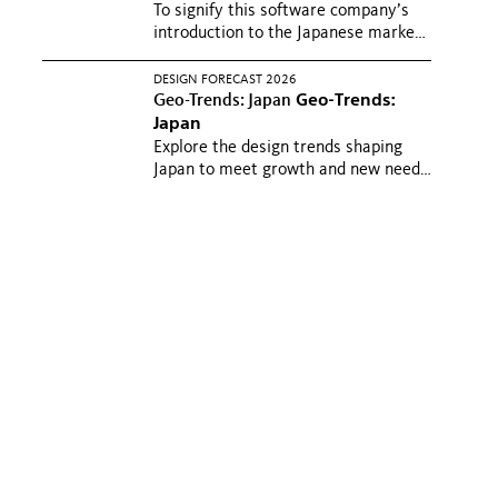
To signify this software company’s
introduction to the Japanese market,
a distinctive maritime...
某ソフトウェ
ア会社の東京オフィス拡張にあたり、
DESIGN FORECAST 2026
Geo-Trends: Japan
Geo-Trends:
企業ブランドが感じられると同時に、
Japan
より生産性の向上につながるワークプ
Explore the design trends shaping
レイス作りを目指した...
Japan to meet growth and new needs
across workplaces, industrial...
Explore the design trends shaping
Japan to meet growth and new
needs across workplaces,
industrial...