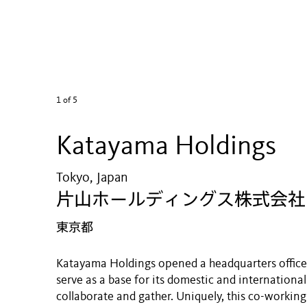
1
of 5
Katayama Holdings
Tokyo, Japan
片山ホールディングス株式会社
東京都
Katayama Holdings opened a headquarters office 
serve as a base for its domestic and internationa
collaborate and gather. Uniquely, this co-workin