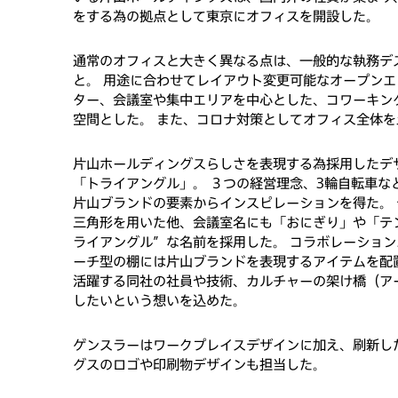
をする為の拠点として東京にオフィスを開設した。
通常のオフィスと大きく異なる点は、一般的な執務デ
と。 用途に合わせてレイアウト変更可能なオープン
ター、会議室や集中エリアを中心とした、コワーキン
空間とした。 また、コロナ対策としてオフィス全体
片山ホールディングスらしさを表現する為採用したデ
「トライアングル」。 ３つの経営理念、3輪自転車な
片山ブランドの要素からインスピレーションを得た。
三角形を用いた他、会議室名にも「おにぎり」や「テ
ライアングル”な名前を採用した。 コラボレーショ
ーチ型の棚には片山ブランドを表現するアイテムを配
活躍する同社の社員や技術、カルチャーの架け橋（ア
したいという想いを込めた。
ゲンスラーはワークプレイスデザインに加え、刷新し
グスのロゴや印刷物デザインも担当した。