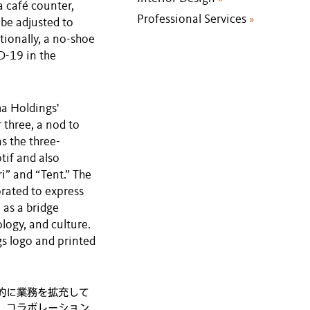
a café counter,
Professional Services
»
 be adjusted to
tionally, a no-shoe
D-19 in the
a Holdings'
 three, a nod to
s the three-
tif and also
i” and “Tent.” The
orated to express
 as a bridge
ogy, and culture.
s logo and printed
的に業務を拡充して
、コラボレーション