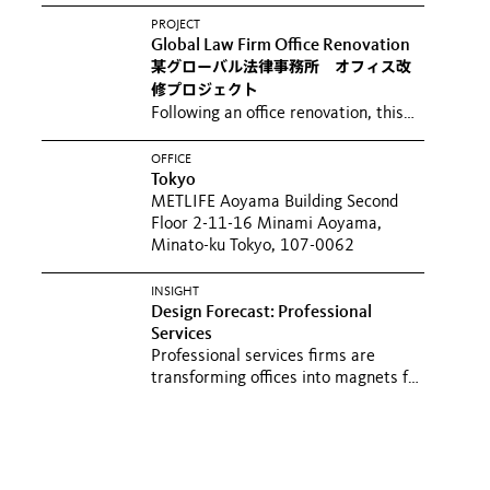
PROJECT
Global Law Firm Office Renovation
某グローバル法律事務所 オフィス改
修プロジェクト
Following an office renovation, this
law firm’s new workplace embodies
the new work concept...
世界有数の法
OFFICE
Tokyo
律事務所が東京オフィスを改修するに
METLIFE Aoyama Building Second
あたり、本プロジェクトは、スペース
Floor 2-11-16 Minami Aoyama,
利用度調査やインタビュー、ワークシ
Minato-ku Tokyo, 107-0062
ョップといったコンサルティング業務
からスタートした...
INSIGHT
Design Forecast: Professional
Services
Professional services firms are
transforming offices into magnets for
professionals and clients...