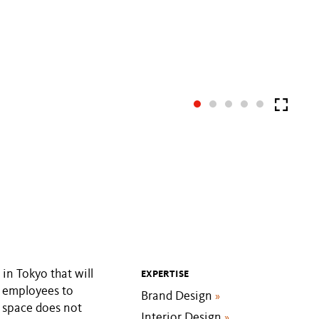
in Tokyo that will
EXPERTISE
l employees to
Brand Design
»
g space does not
Interior Design
»