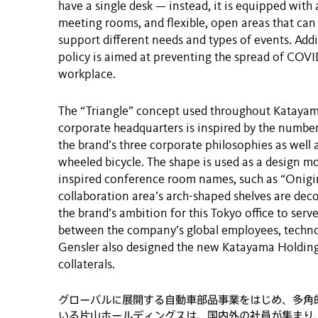
have a single desk — instead, it is equipped with 
meeting rooms, and flexible, open areas that can
support different needs and types of events. Addi
policy is aimed at preventing the spread of COVI
workplace.
The “Triangle” concept used throughout Katayam
corporate headquarters is inspired by the number
the brand’s three corporate philosophies as well a
wheeled bicycle. The shape is used as a design mo
inspired conference room names, such as “Onigir
collaboration area’s arch-shaped shelves are dec
the brand’s ambition for this Tokyo office to serve
between the company’s global employees, technol
Gensler also designed the new Katayama Holding
collaterals.
グローバルに展開する自動車部品事業をはじめ、多角
いる片山ホールディングスは、国内外の社員が集まり